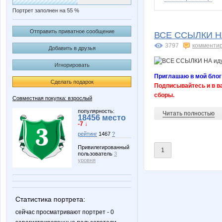
Портрет заполнен на 55 %
Cozwezdie
Cupcak
Отправить приватное сообщение
ВСЕ ССЫЛКИ Н
3797
комменти
Добавить в друзья
Игнорировать
Koren1977
Lana 87
Приглашаю в мой блог
Сделать подарок
Подписывайтесь и в 
сборы.
Совместная покупка: взрослый
Natali @@@
Natali
популярность:
Читать полностью
18456 место
-7 ↓
рейтинг
1467
?
Привилегированный
1
пользователь
3
TatianaSM
Tory_
уровня
Статистика портрета:
fedira
helena
сейчас просматривают портрет - 0