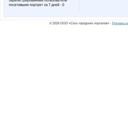
зарегистрированные пользователи
посетившие портрет за 7 дней - 0
lenok8846
lilu13
© 2026 ООО «Сеть городских порталов» ·
Реклама н
natalicm
neVest
sbelova
schumic
tvtorgov
unm
амнга
ба