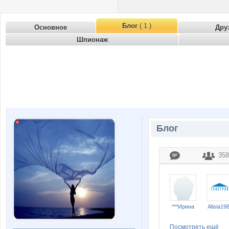
Блог
( 1 )
Основное
Дру
Шпионаж
Блог
358
***Ирина
Alisia19
Посмотреть ещё